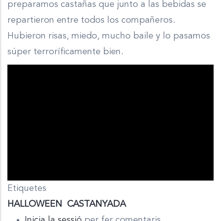
preparamos castañas que junto a las bebidas se
repartieron entre todos los compañeros.
Hubieron risas, miedo, mucho baile y lo pasamos
súper terroríficamente bien.
Etiquetes
HALLOWEEN
CASTANYADA
Inicia la sessió
per fer comentaris