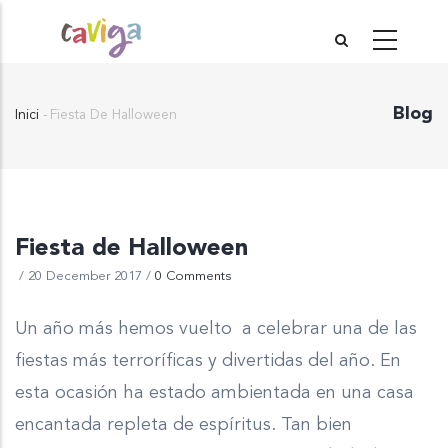
Vés
al
contingut
Blog
Inici
-
Fiesta De Halloween
Fil
d'Ariadna
Fiesta de Halloween
/
20 December 2017
/
0 Comments
Un año más hemos vuelto a celebrar una de las
fiestas más terroríficas y divertidas del año. En
esta ocasión ha estado ambientada en una casa
encantada repleta de espíritus. Tan bien