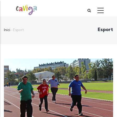
Vés
al
contingut
Esport
Inici
-
Esport
Fil
d'Ariadna