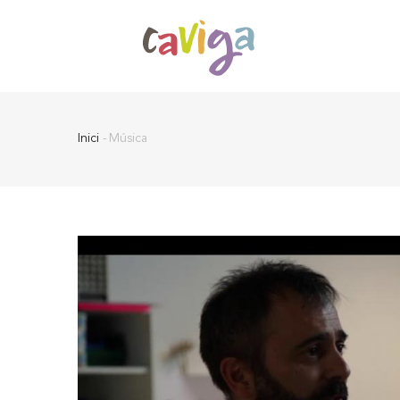
Vés
al
contingut
Inici
-
Música
Fil
d'Ariadna