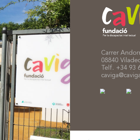
Carrer Andor
08840 Viladec
Telf. +34 93 
caviga@caviga