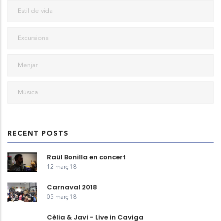
Estil de vida
Excursions
Menjar
Música
RECENT POSTS
Raül Bonilla en concert
12 març 18
Carnaval 2018
05 març 18
Cèlia & Javi - Live in Caviga