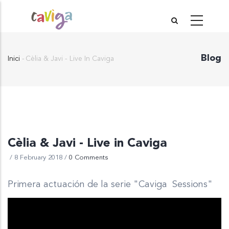
Vés
al
contingut
Blog
Inici
-
Cèlia & Javi - Live In Caviga
Fil
d'Ariadna
Cèlia & Javi - Live in Caviga
/
8 February 2018
/
0 Comments
Primera actuación de la serie "Caviga Sessions"