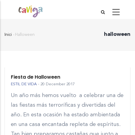
Vés
al
contingut
halloween
Inici
-
Halloween
Fil
d'Ariadna
Fiesta de Halloween
ESTIL DE VIDA
-
20 December 2017
Un año más hemos vuelto a celebrar una de
las fiestas más terroríficas y divertidas del
año. En esta ocasión ha estado ambientada
en una casa encantada repleta de espíritus.
Tan bien preparamos castañas que junto a