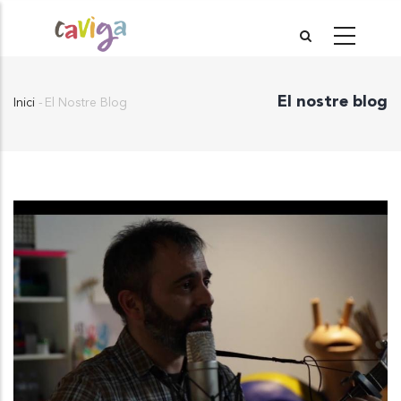
Vés
al
contingut
El nostre blog
Inici
-
El Nostre Blog
Fil
d'Ariadna