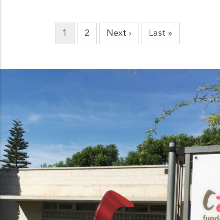
Pàgina
1
Pàgina
2
Pàgina
Next ›
Última
Last »
Paginació
actual
següent
pàgina