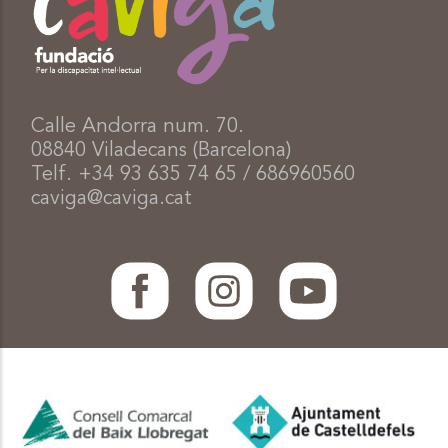
Calle Andorra num. 70.
08840 Viladecans (Barcelona)
Telf. +34 93 635 74 65 / 686960560
caviga@caviga.cat