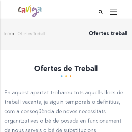
Pasar
al
contenido
Ofertes treball
principal
Inicio
-
Ofertes Treball
Sobrescribir
enlaces
de
ayuda
Ofertes de Treball
a
la
navegación
En aquest apartat trobareu tots aquells llocs de
treball vacants, ja siguin temporals o definitius,
com a conseqüència de noves necessitats
organitzatives o bé de posada en funcionament
de nous serveis o bé de substitucions.