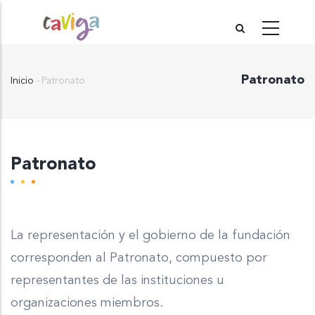
Pasar
al
contenido
Patronato
principal
Inicio
-
Patronato
Sobrescribir
enlaces
de
ayuda
Patronato
a
la
navegación
La representación y el gobierno de la fundación
corresponden al Patronato, compuesto por
representantes de las instituciones u
organizaciones miembros.